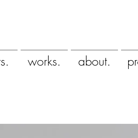
s.
works.
about.
pr