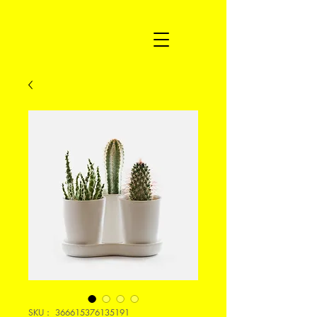
SKU： 366615376135191